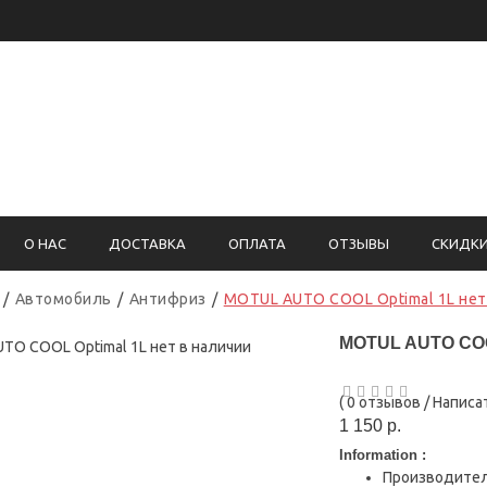
5)755-05-96
Вернадского, 93
О НАС
ДОСТАВКА
ОПЛАТА
ОТЗЫВЫ
СКИДК
Автомобиль
Антифриз
MOTUL AUTO COOL Optimal 1L нет
MOTUL AUTO COOL
(
0 отзывов
/
Написа
1 150 р.
Information :
Производите