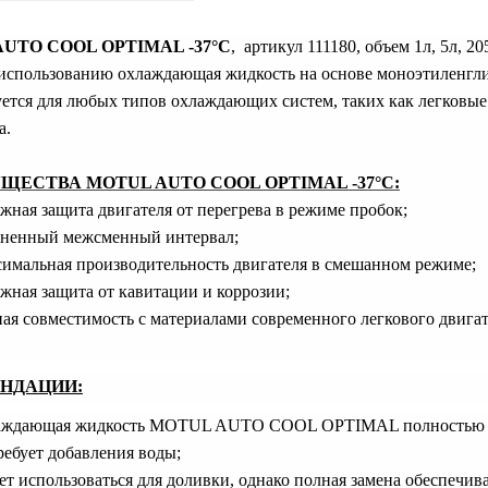
UTO COOL OPTIMAL -37°C
,
артикул
111180,
объем
1
л
, 5
л
, 2
 использованию охлаждающая жидкость на основе моноэтиленглик
ется для любых типов охлаждающих систем, таких как легковые
а.
УЩЕСТВА
MOTUL AUTO COOL OPTIMAL -37°C:
жная защита двигателя от перегрева в режиме пробок;
ненный межсменный интервал;
имальная производительность двигателя в смешанном режиме;
жная защита от кавитации и коррозии;
ая совместимость с материалами современного легкового двигат
НДАЦИИ:
аждающая жидкость
MOTUL
AUTO
COOL
OPTIMAL
полностью 
ребует добавления воды;
т использоваться для доливки, однако полная замена обеспечив