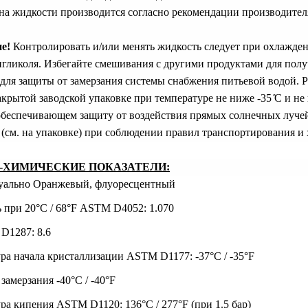
на жидкости производится согласно рекомендации производител
е!
Контролировать и/или менять жидкость следует при охлажде
нгликоля. Избегайте смешивания с другими продуктами для пол
для защиты от замерзания системы снабжения питьевой водой. 
крытой заводской упаковке при температуре не ниже -35 ̊С и н
беспечивающем защиту от воздействия прямых солнечных лучей 
 (см. на упаковке) при соблюдении правил транспортирования и 
-ХИМИЧЕСКИЕ ПОКАЗАТЕЛИ:
зуально
Оранжевый, флуоресцентный
 при 20°C / 68°F
ASTM D4052: 1.070
D1287: 8.6
ра начала кристаллизации
ASTM D1177:
-37°C / -35°F
 замерзания
-40°C / -40°F
ура кипения ASTM D1120:
136°C / 277°F (при 1.5 бар)