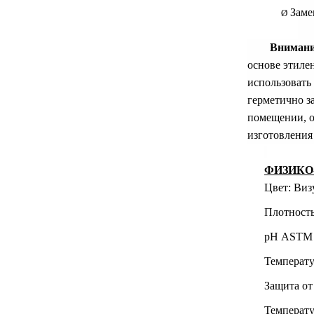
Заме
Ø
Внимани
основе этиле
использовать 
герметично за
помещении, о
изготовления
ФИЗИКО
Цвет: Ви
Плотность
pH
ASTM 
Температу
Защита от
Температ