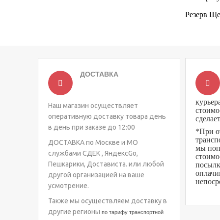
Резерв Щ
ДОСТАВКА
курьер
Наш магазин осуществляет
стоимо
оперативную доставку товара день
сделае
в день при заказе до 12:00
*При о
трансп
ДОСТАВКА по Москве и МО
мы поп
службами СДЕК , ЯндексGo,
стоимо
Пешкарики, Достависта. или любой
посылк
оплачи
другой организацией на ваше
непоср
усмотрение.
Также мы осуществляем доставку в
другие регионы
по тарифу транспортной