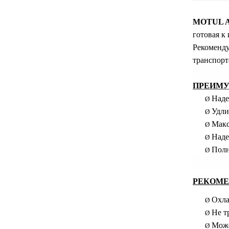
MOTUL A
готовая к
Рекоменду
транспорт
ПРЕИМ
Наде
Ø
Удли
Ø
Макс
Ø
Наде
Ø
Полн
Ø
РЕКОМЕ
Охл
Ø
Не т
Ø
Може
Ø