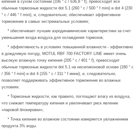
кипения в сухом состоянии (336 ° c / 636,8 ° f), превосходит все
обычные тормозные жидкости dot 5.1 (260 ° c / 500 ° f mini) и dot 4 (230
° c / 446 ° f mini), и, следовательно, обеспечивает эффективное
торможение в самых экстремальных условиях;
*
обеспечивает лучшие аэродинамические характеристики за счет
уменьшения входа воздуха для охлаждения тормозов;
*
эффективность в условиях повышенной влажности - эффективно
в дождливую погоду, MOTUL RBF 700 FACTORY LINE имеет очень
высокую влажную точку кипения (205 ° c / 401 ° f), превосходит
обычные тормозные жидкости dot 5.1 на несиликоновой основе (180 ° c
/ 356 ° f mini) и dot 4 (155 ° c / 311 ° f мини), и, следовательно,
позволяет поддерживать эффективное торможение во влажных
условиях.
*
Тормозные жидкости, как правило, поглощают влагу из воздуха,
что снижает температуру кипения и увеличивает риск явление
«паровой блокировки»;
*
Точка кипения во влажном состоянии измеряется увлажнением
продукта 3% воды.