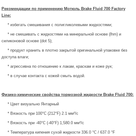
Рекомендации по применению Мотюль
Brake
Fluid
700
Factory
Line
:
*
избегать смешивания с полигликолевыми жидкостями;
*
не смешивать с жидкостями на минеральной основе (lhm) и
силиконовой основе (dot 5);
*
продукт хранить в плотно закрытой оригинальной упаковке без
доступа влаги;
*
агрессивна по отношению к лакам, краскам и коже рук;
*
в случае контакта с кожей смыть водой.
Физико-химические свойства тормозной жидкости
Brake
Fluid
700:
*
Цвет визуально Янтарный
*
Вязкость при 100°C (212°F) 2.1 мм²/с
*
Вязкость при -40°C (-40°F) 1,580.0 мм²/с
*
Температура кипения сухой жидкости 336.0 °C / 637.0 °F