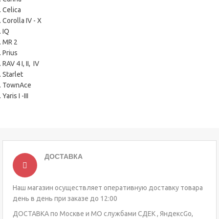
Celica
Corolla IV -
X
IQ
MR 2
Prius
RAV 4 I,
II,
IV
Starlet
TownAce
Yaris I -
III
ДОСТАВКА
Наш магазин осуществляет оперативную доставку товара
день в день при заказе до 12:00
ДОСТАВКА по Москве и МО службами СДЕК , ЯндексGo,