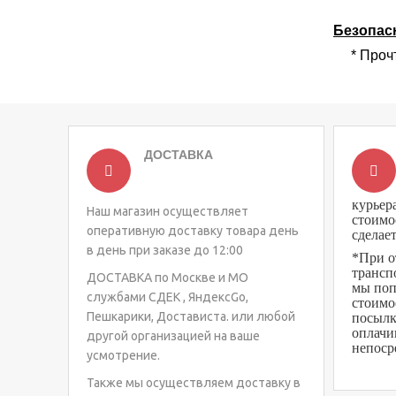
Безопас
*
Прочт
ДОСТАВКА
курьер
Наш магазин осуществляет
стоимо
оперативную доставку товара день
сделае
в день при заказе до 12:00
*При о
трансп
ДОСТАВКА по Москве и МО
мы поп
службами СДЕК , ЯндексGo,
стоимо
Пешкарики, Достависта. или любой
посылк
оплачи
другой организацией на ваше
непоср
усмотрение.
Также мы осуществляем доставку в