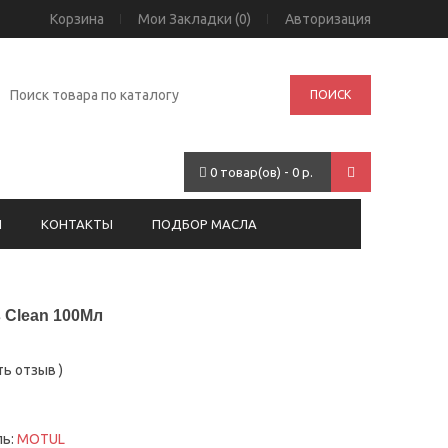
Корзина
Мои Закладки (0)
Авторизация
ПОИСК
0 товар(ов) - 0 р.
И
КОНТАКТЫ
ПОДБОР МАСЛА
 Clean 100Мл
ть отзыв
)
ль:
MOTUL