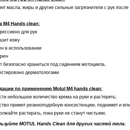
т масла, жиры и другие сильные загрязнители с рук после 
ва
M4 Hands clean:
рессивно для рук
ушит кожу
ен в использовании
орюч
т безопасно храниться под
сидением мотоцикла.
естировано дерматологами
дации по применению
Motul M4 hands clean:
ти небольшое количество крема на руки и растереть;
ство примет резиноподобную консистенцию, поднимет и
впи
лжайте растирать, пока руки не станут чистыми.
льзуйте MOTUL Hands Clean для других частей тела.