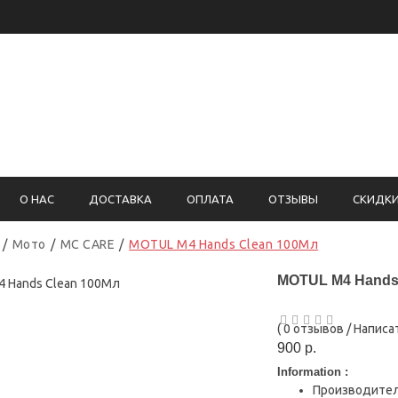
5)755-05-96
Вернадского, 93
О НАС
ДОСТАВКА
ОПЛАТА
ОТЗЫВЫ
СКИДК
Мото
MC CARE
MOTUL M4 Hands Clean 100Мл
MOTUL M4 Hands
(
0 отзывов
/
Написа
900 р.
Information :
Производите