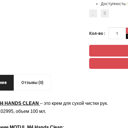
Доступность:
Кол-во :
ние
Отзывы (0)
M4 HANDS CLEAN
– это крем для сухой чистки рук.
102995, объем 100 мл.
ние
MOTUL
M
4
Hands
Clean
: