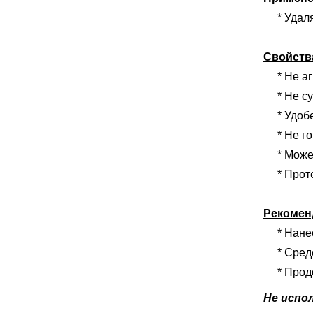
* Удаляе
Свойст
*
Не аг
*
Не с
*
Удоб
*
Не г
*
Може
*
Прот
Рекомен
*
Нанес
*
С
ред
*
Продо
Не испо