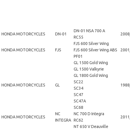
DN-01 NSA 700 A
HONDA MOTORCYCLES
DN-01
2008
RC55
FJS 600 Silver Wing
HONDA MOTORCYCLES
FJS
FJS 600 Silver Wing ABS
2001
PF01
GL 1500 Gold Wing
GL 1500 Valkyrie
GL 1800 Gold Wing
SC22
HONDA MOTORCYCLES
GL
1988
SC34
SC47
SC47A
SC68
NC
NC 700 D Integra
HONDA MOTORCYCLES
2011
INTEGRA
RC62
NT 650 V Deauville