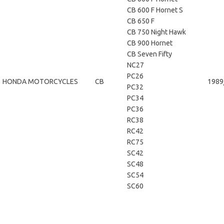
CB 600 F Hornet S
CB 650 F
CB 750 Night Hawk
CB 900 Hornet
CB Seven Fifty
NC27
PC26
HONDA MOTORCYCLES
CB
1989
PC32
PC34
PC36
RC38
RC42
RC75
SC42
SC48
SC54
SC60