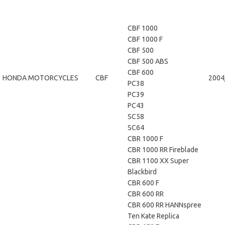
CBF 1000
CBF 1000 F
CBF 500
CBF 500 ABS
CBF 600
HONDA MOTORCYCLES
CBF
2004
PC38
PC39
PC43
SC58
SC64
CBR 1000 F
CBR 1000 RR Fireblade
CBR 1100 XX Super
Blackbird
CBR 600 F
CBR 600 RR
CBR 600 RR HANNspree
Ten Kate Replica