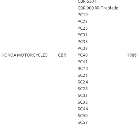
CBR 650 F
CBR 900 RR Fireblade
PC19
PC23
PC25
PC31
PC35
PC37
HONDA MOTORCYCLES
CBR
PC40
1986
PC41
RC74
SC21
SC24
SC28
SC33
SC35
SC44
SC50
SC57