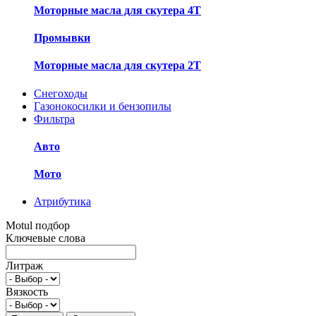
Моторные масла для скутера 4T
Промывки
Моторные масла для скутера 2T
Снегоходы
Газонокосилки и бензопилы
Фильтра
Авто
Мото
Атрибутика
Motul подбор
Ключевые слова
Литраж
Вязкость