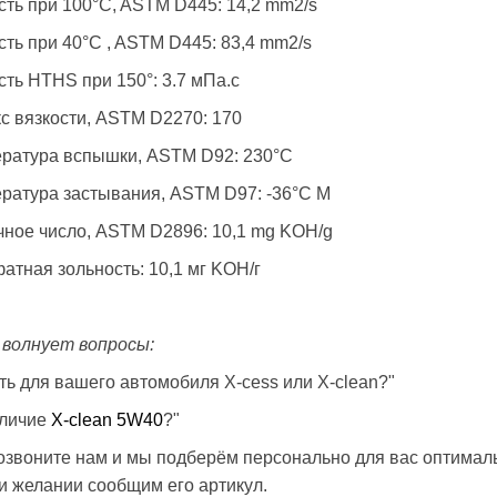
сть при 100°C, ASTM D445: 14,2 mm2/s
сть при 40°C , ASTM D445: 83,4 mm2/s
сть HTHS при 150°: 3.7 мПа.с
с вязкости, ASTM D2270: 170
ратура вспышки, ASTM D92: 230°C
ратура застывания, ASTM D97: -36°C М
ное число, ASTM D2896: 10,1 mg KOH/g
атная зольность: 10,1 мг KOH/г
 волнует вопросы:
ить для вашего автомобиля X-cess или X-clean?"
тличие
X-clean 5W40
?"
озвоните нам и мы подберём персонально для вас оптимал
ри желании сообщим его артикул.