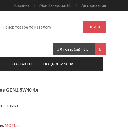
Корзина
Мои Закладки (0)
Авторизация
ПОИСК
0 товар(ов) - 0 р.
И
КОНТАКТЫ
ПОДБОР МАСЛА
ss GEN2 5W40 4л
ть отзыв
)
ль:
MOTUL