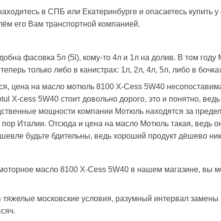
аходитесь в СПБ или Екатеринбурге и опасаетесь купить у с
ём его Вам транспортной компанией.
добна фасовка 5л (5l), кому-то 4л и 1л на долив. В том год
теперь только либо в канистрах: 1л, 2л, 4л, 5л, либо в бочках
ся, цена на масло мотюль 8100 X-Cess 5W40 несопоставима
tul X-cess 5W40 стоит довольно дорого, это и понятно, вед
ственные мощности компании Мотюль находятся за предела
 пор Италии. Отсюда и цена на масло Мотюль такая, ведь он
ешевле будьте бдительны, ведь хороший продукт дёшево нико
моторное масло 8100 X-Cess 5W40 в нашем магазине, вы м
 тяжелые московские условия, разумный интервал замены м
ысяч.