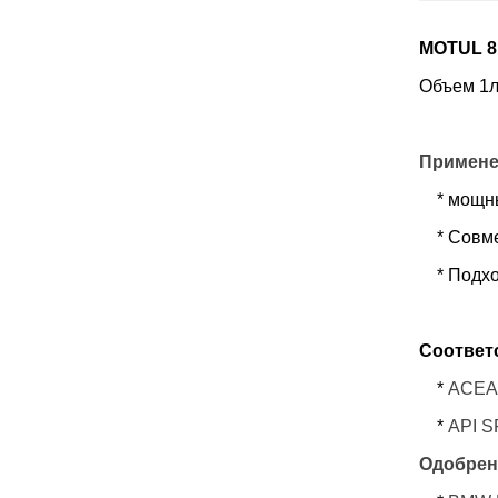
MOTUL
8
Объем 1л 
Примен
* мощные
* Совмес
* Подход
Соответс
*
ACEA
*
API S
Одобрен