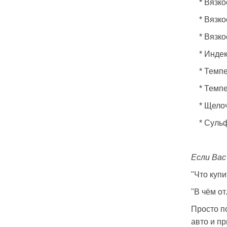
*
Вязко
*
Вязко
*
Вязко
*
Индек
*
Темпе
*
Темпе
*
Щелоч
*
Сульф
Если Вас
"Что куп
"В чём о
Просто п
авто и п