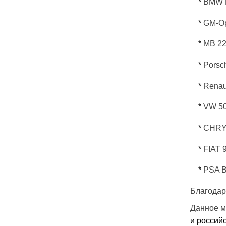
*
BMW 
*
GM-Op
*
MB 22
*
Porsc
*
Renau
*
VW 50
*
CHRY
*
FIAT 
*
PSA B
Благодар
Данное м
и российс