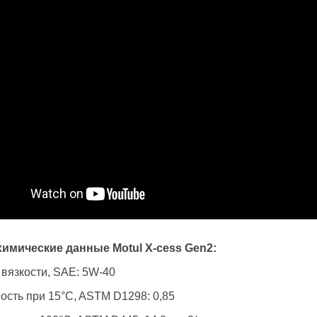
имические данные Motul X-cess Gen2:
 вязкости, SAE: 5W-40
ость при 15°C, ASTM D1298: 0,85