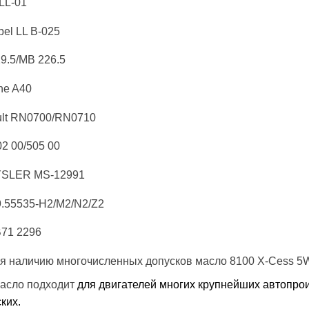
LL-01
el LL B-025
9.5/MB 226.5
he A40
lt RN0700/RN0710
2 00/505 00
SLER MS-12991
9.55535-H2/M2/N2/Z2
71 2296
я наличию многочисленных допусков масло 8100 X-Cess 5W
асло подходит
для двигателей многих крупнейших автопрои
ких.