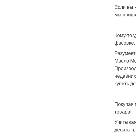
Если вы н
мы пришл
Кому-то у
фасовке, 
Разумеет
Масло Mo
Производ
недавних
купить д
Покупая 
товара!
Учитывая
десять т