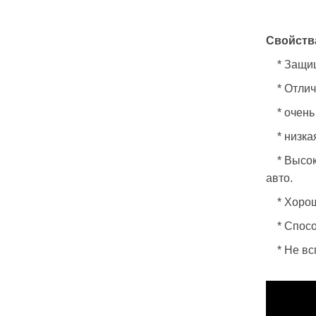
Свойств
* Защища
* Отличн
* очень 
* низкая
* Высока
авто.
* Хороша
* Способ
* Не всп