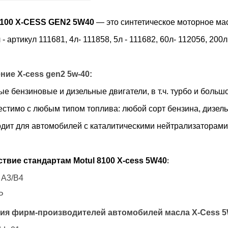
100 X-CESS
GEN
2 5W40
— это синтетическое моторное ма
- артикул 111681, 4л- 111858, 5л - 111682, 60л- 112056, 200л
ение
X
-
cess
gen
2 5
w
-40:
 бензиновые и дизельные двигатели, в т.ч. турбо и больш
тимо с любым типом топлива: любой сорт бензина, дизель
ит для автомобилей с каталитическими нейтрализаторами
твие стандартам Motul 8100 X-cess 5W40
:
 A3/B4
Р
ия фирм-производителей автомобилей масла X-Cess 5