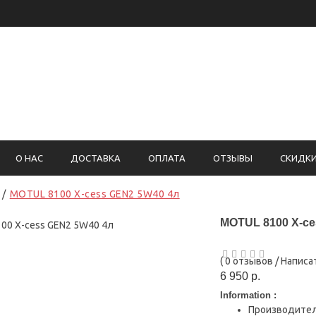
5)755-05-96
Вернадского, 93
О НАС
ДОСТАВКА
ОПЛАТА
ОТЗЫВЫ
СКИДК
MOTUL 8100 X-cess GEN2 5W40 4л
MOTUL 8100 X-ce
(
0 отзывов
/
Написа
6 950 р.
Information :
Производите